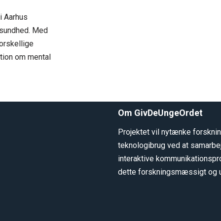
i Aarhus
e sundhed. Med
orskellige
ation om mental
Om GivDeUngeOrdet
Projektet vil nytænke forskn
teknologibrug ved at samarbe
interaktive kommunikationspr
dette forskningsmæssigt og 