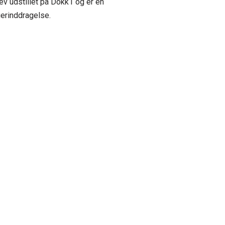
ev udstillet på Dokk1 og er en
gerinddragelse.