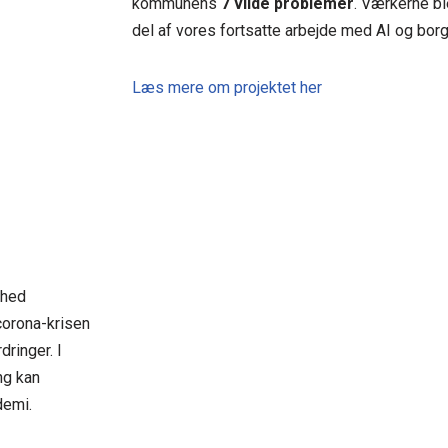
kommunens
7 vilde problemer
. Værkerne bl
del af vores fortsatte arbejde med AI og bor
Læs mere om projektet her
dhed
corona-krisen
ringer. I
ng kan
demi.