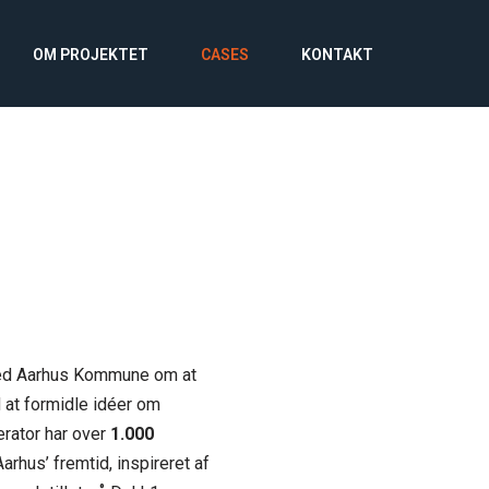
OM PROJEKTET
CASES
KONTAKT
med Aarhus Kommune om at
 at formidle idéer om
erator har over
1.000
arhus’ fremtid, inspireret af