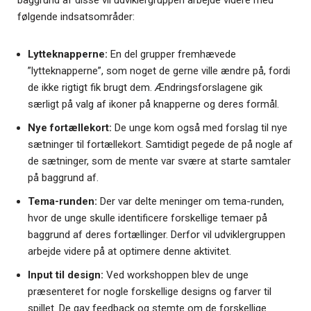
baggrund af disse vil udviklergruppen arbejde videre med
følgende indsatsområder:
Lytteknapperne:
En del grupper fremhævede
”lytteknapperne”, som noget de gerne ville ændre på, fordi
de ikke rigtigt fik brugt dem. Ændringsforslagene gik
særligt på valg af ikoner på knapperne og deres formål.
Nye fortællekort:
De unge kom også med forslag til nye
sætninger til fortællekort. Samtidigt pegede de på nogle af
de sætninger, som de mente var svære at starte samtaler
på baggrund af.
Tema-runden:
Der var delte meninger om tema-runden,
hvor de unge skulle identificere forskellige temaer på
baggrund af deres fortællinger. Derfor vil udviklergruppen
arbejde videre på at optimere denne aktivitet.
Input til design:
Ved workshoppen blev de unge
præsenteret for nogle forskellige designs og farver til
spillet. De gav feedback og stemte om de forskellige