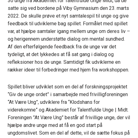
30 unge fra Akademiet for Talentfulde Unge Midt, da de
satte sig ved bordene på Viby Gymnasium den 23. marts
2022. De skulle prøve et nyt samtalespil til unge og give
feedback til udviklerne bag spillet. Formålet med spillet
var, at hjælpe samtaler igang mellem unge om deres liv –
og herigennem understøtte dialog om mental sundhed.
Af den efterfølgende feedback fra de unge var det
tydeligt, at det lykkedes at få sat gang i dialog og
refleksioner hos de unge. Samtidigt fik udviklerne en
rækker ideer til forbedringer med hjem fra workshoppen.
Spillet bliver udviklet som en del af forskningsprojektet
“Giv de unge ordet” i samarbejde med frivilligforeningen
“At Være Ung”, udviklere fra “Klodshans for
viderekomne” og Akademiet for Talentfulde Unge | Midt.
Foreningen ”At Være Ung” består af frivillige unge, der vil
hjælpe andre unge med at få en god start på
ungdomslivet. Som en del af dette, vil de sætte fokus på