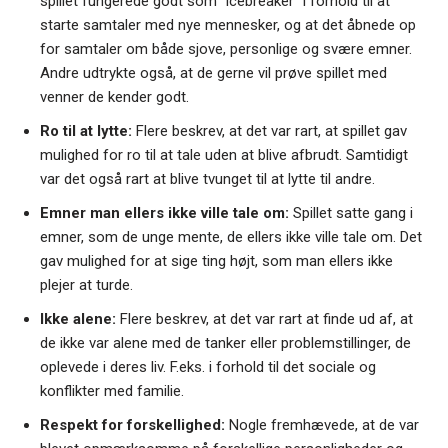
spillet fungerede godt som ”icebreaker” i forhold til at
starte samtaler med nye mennesker, og at det åbnede op
for samtaler om både sjove, personlige og svære emner.
Andre udtrykte også, at de gerne vil prøve spillet med
venner de kender godt.
Ro til at lytte:
Flere beskrev, at det var rart, at spillet gav
mulighed for ro til at tale uden at blive afbrudt. Samtidigt
var det også rart at blive tvunget til at lytte til andre.
Emner man ellers ikke ville tale om:
Spillet satte gang i
emner, som de unge mente, de ellers ikke ville tale om. Det
gav mulighed for at sige ting højt, som man ellers ikke
plejer at turde.
Ikke alene:
Flere beskrev, at det var rart at finde ud af, at
de ikke var alene med de tanker eller problemstillinger, de
oplevede i deres liv. F.eks. i forhold til det sociale og
konflikter med familie.
Respekt for forskellighed:
Nogle fremhævede, at de var