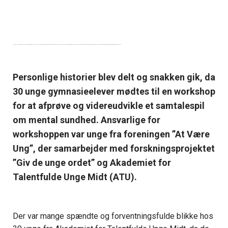
Hjernecellerne
blev stimuleret,
da unge fra Akademiet for Talentfulde Unge Midt
mødtes for at udvikle ideer til en udstilling på Steno Museet
på
Aarhus
Universitet
. Udstillingen skal sætte fokus på data, kropsidealer og mental sundhed
–
og har som ambition at invitere unge ind
i udvikling
sprocessen.
Personlige historier blev delt og snakken gik, da
30 unge gymnasieelever mødtes til en workshop
for at afprøve og videreudvikle et samtalespil
om mental sundhed. Ansvarlige for
workshoppen var unge fra foreningen ”At Være
Ung”, der samarbejder med forskningsprojektet
”Giv de unge ordet” og Akademiet for
Talentfulde Unge Midt (ATU).
Der var mange spændte og forventningsfulde blikke hos