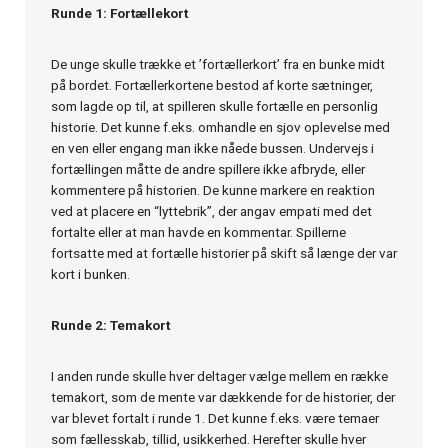
Runde 1: Fortællekort
De unge skulle trække et ’fortællerkort’ fra en bunke midt
på bordet. Fortællerkortene bestod af korte sætninger,
som lagde op til, at spilleren skulle fortælle en personlig
historie. Det kunne f.eks. omhandle en sjov oplevelse med
en ven eller engang man ikke nåede bussen. Undervejs i
fortællingen måtte de andre spillere ikke afbryde, eller
kommentere på historien. De kunne markere en reaktion
ved at placere en “lyttebrik”, der angav empati med det
fortalte eller at man havde en kommentar. Spillerne
fortsatte med at fortælle historier på skift så længe der var
kort i bunken.
Runde 2: Temakort
I anden runde skulle hver deltager vælge mellem en række
temakort, som de mente var dækkende for de historier, der
var blevet fortalt i runde 1. Det kunne f.eks. være temaer
som fællesskab, tillid, usikkerhed. Herefter skulle hver