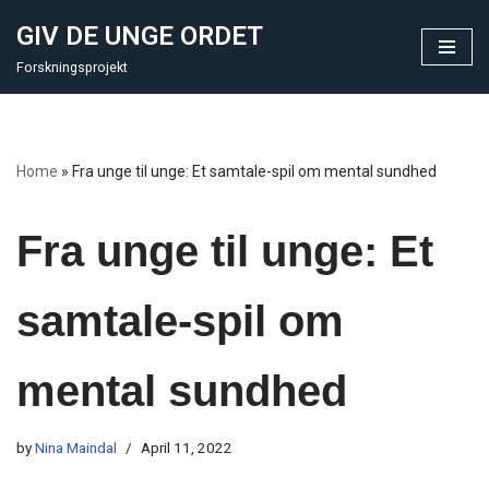
GIV DE UNGE ORDET
Skip
Forskningsprojekt
to
content
Home
»
Fra unge til unge: Et samtale-spil om mental sundhed
Fra unge til unge: Et
samtale-spil om
mental sundhed
by
Nina Maindal
April 11, 2022