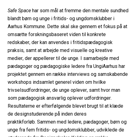
Safe Space
 har 
som 
mål at fremme den mentale sundhed 
blandt 
børn og 
unge
 i fritids- og ungdomsklubber i 
Aarhus Kommune. 
Dette skal ske gennem et 
fokus på at 
omsætte forskningsbaseret viden til konkrete 
redskaber, der kan anvendes i fritidspædagogisk 
praksis, samt at arbejde med visuelle og kreative 
medi
er, der appellerer til de unge.
 I 
samarbejde med
pædagoger og pædagogiske ledere fra
 UngiAarhus
har 
projektet gennem en række interviews og samskabende 
workshops ind
samlet generel viden om 
hvilke 
trivselsudfordringer
,
 de unge oplever, samt hvor man 
som pædagogisk ansvarlig 
oplever udfordringer
.
Resultaterne er efterfølgende 
blevet
 brugt til at klæde 
de 
design
studerende på inden deres 
praktikforløb
.
Sammen med ledere, pædagoger,
 børn og 
unge fra 
fem
 fritids- og ungdomsklubber, 
udviklede de