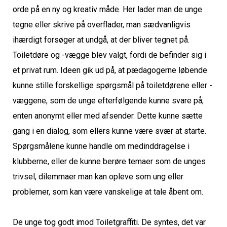
orde på en ny og kreativ måde
.
Her lader man de unge 
tegne eller skrive på overflader, 
man 
sædvanligvis 
ihærdigt forsøger at undgå
,
 at der bliver tegnet på.
Toiletdøre
 og -vægge 
blev valgt, fordi de befinder sig i 
et privat rum
. 
Ideen gik ud på, at pædagogerne løbende 
kunne stille forskellige spørgsmål på toiletdørene
 eller -
væggene
, som de unge 
efterfølgende
kunne svare på
; 
enten anonymt eller med afsender
.
 Dette kunne sætte 
gang i en dialog, som ellers kunne være svær at starte.
Spørgsmålene kunne handle om medinddragelse i 
klubberne, eller de kunne berøre temaer som de unges 
trivsel, dilemmaer man kan opleve s
om ung eller 
problemer, som kan være vanskelige at tale åbent om. 
De unge tog godt imod Toiletgraffiti. De syn
t
es, det var 