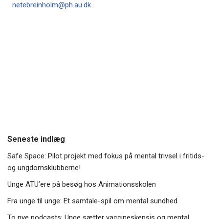
netebreinholm@ph.au.dk
Seneste indlæg
Safe Space: Pilot projekt med fokus på mental trivsel i fritids-
og ungdomsklubberne!
Unge ATU’ere på besøg hos Animationsskolen
Fra unge til unge: Et samtale-spil om mental sundhed
To nye podcasts: Unge sætter vaccineskepsis og mental