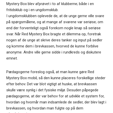
Mystery Box blev afprøvet i to af klubberne; både i en
fritidsklub og i en ungdomsklub.
I ungdomsklubben oplevede de, at de unge gerne ville svare
på spørgsmålene, og at mange af svarene var seriøse; om
end der forventeligt også forekom nogle knap så seriøse
svar. Når Red Mystery Box bragte et dilemma op, foretrak
nogen af de unge at skrive deres tanker og input på sedler
og komme dem i brevkassen, hvorved de kunne forblive
anonyme. Andre ville gerne sidde i rundkreds og diskutere
emnet.
Pædagogerne foreslog også, at man kunne gøre Red
Mystery Box mobil, så den kunne placeres forskellige steder
efter behov. Det var blot vigtigt at huske, at brevkassen
skulle være synlig i det fysiske miljø. Desuden påpegede
pædagogerne, at der var behov for at udvikle et system for,
hvordan og hvornår man indsamlede de sedler, der blev lagt i
brevkassen, og hvordan man fulgte op på dem