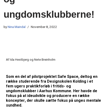
ungdomsklubberne!
by
Nina Maindal
November 8, 2022
Af Ida Hestbjerg og 
Nete Breinholm 
Som en del af pilotprojektet Safe
 Space, 
deltog en 
række 
s
tuderende fra 
Designskolen
Kolding 
i et 
fem ugers prakti
k
forløb
 i
f
ritids- og 
ungdomsklubber
 i Aarhus
 Kommune
. Her havde de 
fokus på at 
ideudvikle
 og producere
 en række 
koncepter
, der sk
ulle
 sætte fokus på
 unges
 mental
e
sundhed
.