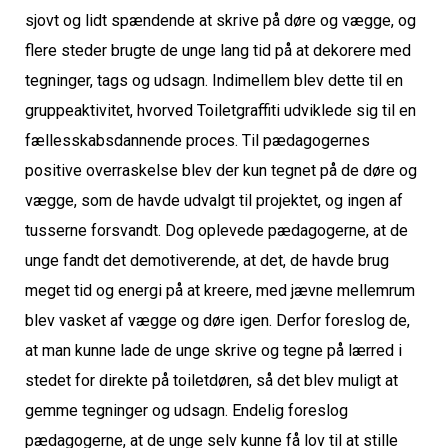
sjovt og lidt spændende at skrive på døre
 og vægge
, og 
flere steder brugte de unge lang t
i
d på at dekorere 
med 
tegninger, tags og udsagn. 
Indimellem
 blev dette til en 
gruppeaktivitet, hvorved Toiletgraffiti udviklede sig til en 
fællesskabsdannende proces. 
Til pædagogernes 
positive 
overraskelse blev der kun tegnet på de døre og 
vægge, som 
de
 havde udval
gt til projektet, og ingen af 
tusserne forsvandt. 
Dog oplevede pædagogerne, at de 
unge fandt det demotiverende, at det, de havde brug 
meget tid og energi på at kreere, med jævne mellemrum 
blev vasket af vægge og døre igen. Derfor foreslog de, 
at man kunne lade de unge skrive og tegne på lærred i 
stedet for direkte på toiletdøren, så det blev muligt at 
gemme tegninger og udsagn. 
Endelig foreslog 
pædagogerne, at de unge selv kunne få lov til at stille 