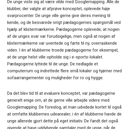
De unge viste sig at være vilde med Googlemapping. Alle de
klubber, der valgte at afprøve konceptet, oplevede høje
svarprocenter. De unge ville gerne give deres mening til
kende, og de besvarede ivrigt pædagogernes spørgsmål ved
hjælp af klistermærkerne. Pædagogerne oplevede, at nogen
af de unges svar var forudsigelige, men også at nogen af
klistermærkerne var uventede og førte til ny, overraskende
viden. I én af klubberne troede pædagogerne for eksempel,
at de unge helst ville opholde sig i e-sports-lokalet.
Pædagogerne lyttede til de unge. De nedlagde et
computerrum og indrettede flere små lokaler og hjørner med
sofaarrangementer og muligheder for ro og hygge.
Da det blev tid til at evaluere konceptet, var pædagogerne
generelt enige om, at de gerne ville arbejde videre med
Googlemapping. De foreslog, at man udvidede kortet til også
at omfatte klubbernes udearealer; i
én af klubberne havde de
unge allerede gjort dette på eget initiativ.
De fandt det også
givende at have uddybende samtaler med de unge, når de