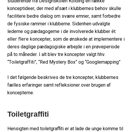
studerende fra Designskolen Kolding en række 
konceptideer
, der med afsæt i klubbernes behov skulle 
facilitere bedre dialog om svære emne
r, samt
forbedre 
de fysiske rammer i klubberne. 
Sidenhen 
udvalgte
ét 
lederne og pædagogerne i de 
involverede
 klubbe
r
eller flere k
oncepter, som de ønskede at implementere i 
deres daglige pædagogiske arbejde
 i en prøveperiode 
på to måneder
.
 I alt blev tre koncepter valgt hhv. 
“Toiletgraffiti”, “Red Mystery
 Box” og “Googlemapping”
I de
t
 følgende beskrives 
de 
tre 
koncepter, 
klubbernes 
fælles erfaringer
 samt 
refleksioner over brugen af 
koncepter
ne. 
Toiletgraffiti
Hensigten med
toiletgraf
ti
er
at lade de unge komme til 